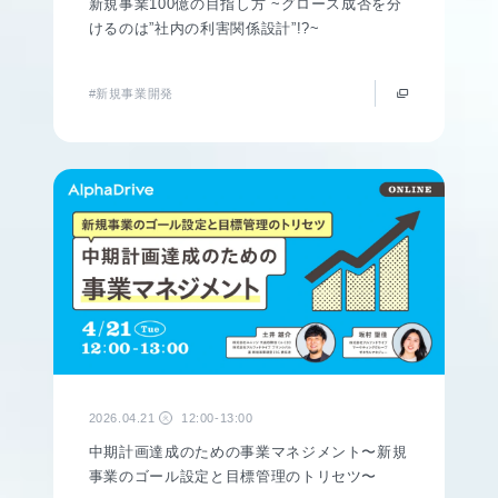
新規事業100億の目指し方 ~グロース成否を分
けるのは”社内の利害関係設計”!?~
#新規事業開発
2026.04.21
12:00-13:00
火
中期計画達成のための事業マネジメント〜新規
事業のゴール設定と目標管理のトリセツ〜