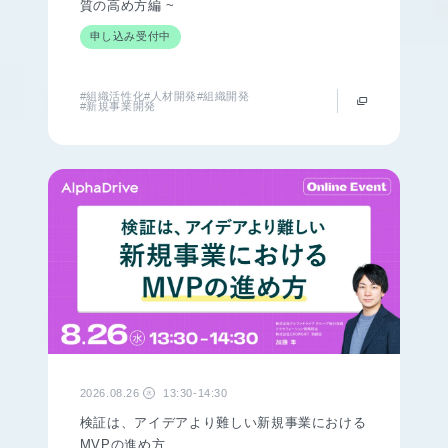
質の高め方編 ~
申し込み受付中
#組織活性化
#人材開発
#組織開発
#新規事業開発
2026.08.26
13:30-14:30
水
検証は、アイデアより難しい新規事業における
MVPの進め方