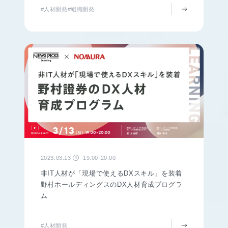
#人材開発
#組織開発
2023.03.13
19:00-20:00
月
非IT人材が「現場で使えるDXスキル」を装着
野村ホールディングスのDX人材育成プログラ
ム
#人材開発