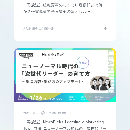
【再放送】組織変革のしくじり症候群とは何
か？〜実践論で語る変革の落とし穴〜
#人材開発
#組織開発
2023.01.26
12:00-13:00
木
【再放送】NewsPicks Learning x Marketing
Town 共催 ニューノーマル時代の「次世代リー