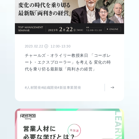
2023.02.22
12:00-13:30
水
チャールズ・オライリー教授来日 「コーポレ
ート・エクスプローラー」を考える 変化の時
代を乗り切る最新版「両利きの経営」
#人材開発
#組織開発
#新規事業開発